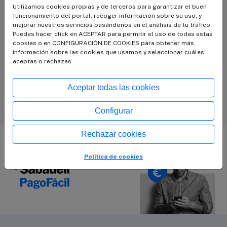
Utilizamos cookies propias y de terceros para garantizar el buen
funcionamiento del portal, recoger información sobre su uso, y
¿Qué es Sabadell PagoFácil?
mejorar nuestros servicios basándonos en el análisis de tu tráfico.
Puedes hacer click en ACEPTAR para permitir el uso de todas estas
cookies o en CONFIGURACIÓN DE COOKIES para obtener más
¿Qué métodos de pago están disponibles?
información sobre las cookies que usamos y seleccionar cuáles
aceptas o rechazas.
Mejoramos la seguridad de tus
transacciones
Aceptar todas las cookies
Más preguntas frecuentes
Configurar
Rechazar cookies
Política de cookies